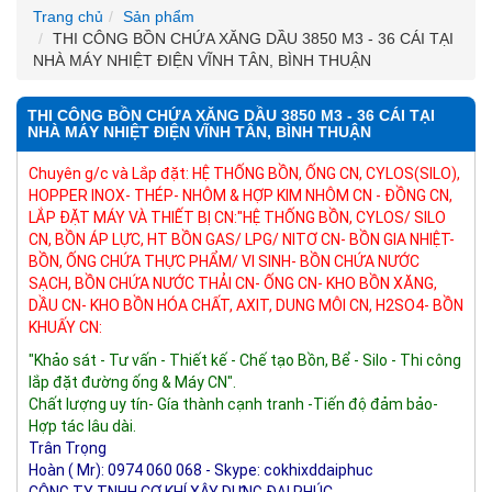
Trang chủ
Sản phẩm
THI CÔNG BỒN CHỨA XĂNG DẦU 3850 M3 - 36 CÁI TẠI
NHÀ MÁY NHIỆT ĐIỆN VĨNH TÂN, BÌNH THUẬN
THI CÔNG BỒN CHỨA XĂNG DẦU 3850 M3 - 36 CÁI TẠI
NHÀ MÁY NHIỆT ĐIỆN VĨNH TÂN, BÌNH THUẬN
Chuyên g/c và Lắp đặt: HỆ THỐNG BỒN, ỐNG CN, CYLOS(SILO), 
HOPPER INOX- THÉP- NHÔM & HỢP KIM NHÔM CN - ĐỒNG CN, 
LẮP ĐẶT MÁY VÀ THIẾT BỊ CN:"HỆ THỐNG BỒN, CYLOS/ SILO 
CN, BỒN ÁP LỰC, HT BỒN GAS/ LPG/ NITƠ CN- BỒN GIA NHIỆT- 
BỒN, ỐNG CHỨA THỰC PHẨM/ VI SINH- BỒN CHỨA NƯỚC 
SẠCH, BỒN CHỨA NƯỚC THẢI CN- ỐNG CN- KHO BỒN XĂNG, 
DẦU CN- KHO BỒN HÓA CHẤT, AXIT, DUNG MÔI CN, H2SO4- BỒN 
KHUẤY CN:
"Khảo sát - Tư vấn - Thiết kế - Chế tạo Bồn, Bể - Silo - Thi công 
lắp đặt đường ống & Máy CN".
Chất lượng uy tín- Gía thành cạnh tranh -Tiến độ đảm bảo- 
Hợp tác lâu dài.
Trân Trọng
Hoàn ( Mr): 0974 060 068 - Skype: cokhixddaiphuc