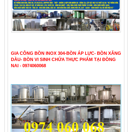
GIA CÔNG BỒN INOX 304-BỒN ÁP LỰC- BỒN XĂNG 
DẦU- BỒN VI SINH CHỨA THỰC PHẨM TẠI ĐỒNG 
NAI - 0974060068