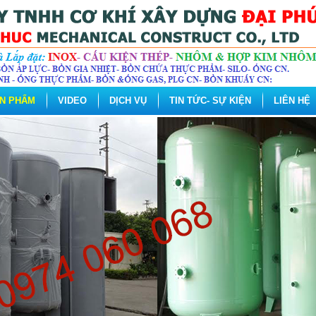
N PHẨM
VIDEO
DỊCH VỤ
TIN TỨC- SỰ KIỆN
LIÊN HỆ