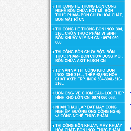
THI CÔNG HỆ THỐNG BỒN CÔNG
NGHỆ-BỒN CHỨA BỘT MÌ- BỒN
THỰC PHẨM- BỒN CHỨA HÓA CHẤT,
BỒN MẬT RĨ CN
THI CÔNG HỆ THỐNG BỒN INOX 304,
316L CHỨA THỰC PHẨM VI SINH-
BỒN KHUẤY VI SINH CN : 0974 060
068
THI CÔNG BỒN CHỨA BỘT- BỒN
THỰC PHẨM- BỒN CHỨA DUNG MÔI,
BỒN CHỨA AXIT H2SO4 CN
TƯ VẤN VÀ THI CÔNG KHO BỒN
INOX 304/ 316L, THÉP ĐỰNG HÓA
CHẤT AXIT: FRP, INOX 304-304L-316-
316L
UỐN ỐNG- VE CHỎM CẦU- LỐC THÉP
HÌNH KHỔ LỚN CN- 0974 060 068.
NHẬN THẦU LẮP ĐẶT MÁY CÔNG
NGHIỆP- ĐƯỜNG ỐNG CÔNG NGHỆ
và CÔNG NGHỆ THỰC PHẨM
THI CÔNG BỒN KHUẤY, MÁY KHUẤY
HÓA CHẤT- BỒN INOX THỰC PHẨM,