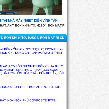
I TẠI NHÀ MÁY NHIỆT ĐIỆN VĨNH TÂN,
T, AXIT, BỒN KHÍ NITƠ, H2SO4, BỒN MẬT RĨ
, BỒN KHÍ NITƠ, H2SO4, BỒN MẬT RĨ CN
đặt: BỒN - ỐNG CN, SYLOS(SILO) INOX- THÉP- 
HÔM CN - ĐỒNG CN - LẮP ĐẶT MÁY & THIẾT 
ỒN ÁP LỰC- BỒN GIA NHIỆT- BỒN CHỨA THỰC 
G VI SINH- ỐNG THỰC PHẨM- BỒN &ỐNG 
, DẦU CN- BỒN HÓA CHẤT- BỒN KHUẤY, BỒN 
N INOX & BỒN THÉP- BỒN ÁP LỰC- LÒ HƠI- 
HẤT INOX- BỒN PHỦ COMPOSITE, PTFE. 