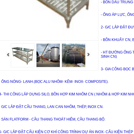
- BỒN DẦU TRUNG 
- ỐNG ÁP LỰC, ỐN
- BỒN KHUẤY CN, 
- HT ĐƯỜNG ỐNG T
SINH CN)
3- GIA CÔNG BỌC 
- ỐNG NÓNG- LẠNH.(BỌC ALU NHÔM- KẼM- INOX- COMPOSITE).
4- THI CÔNG LẮP DỰNG SILO, BỒN HỢP KIM NHÔM CN ( NHÔM & HỢP KIM NH
- G/C LẮP ĐẶT CẦU THANG, LAN CAN NHÔM, THÉP, INOX CN.
- SÀN FLATFORM - CẦU THANG THOÁT HIỂM, CẦU THANG BỘ.
5- G/C LẮP ĐẶT CẤU KIỆN CƠ KHÍ CÔNG TRÌNH/ DỰ ÁN INOX- CẤU KIỆN THÉP