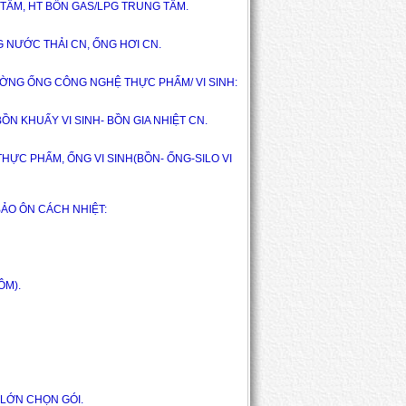
TÂM, HT BỒN GAS/LPG TRUNG TÂM.
G NƯỚC THẢI CN, ỐNG HƠI CN.
2- G/C LẮP ĐẶT ĐƯỜNG ỐNG CÔNG NGHỆ THỰC PHẨM/ VI SINH: 
BỒN KHUẤY VI SINH- BỒN GIA NHIỆT CN.
HỰC PHẨM, ỐNG VI SINH(BỒN- ỐNG-SILO VI 
BẢO ÔN CÁCH NHIỆT:
ÔM).
 LỚN CHỌN GÓI.