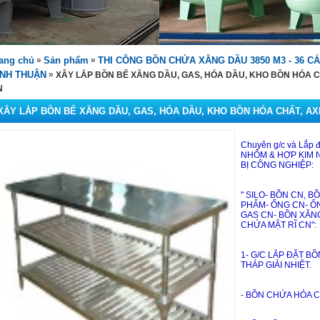
ang chủ
»
Sản phẩm
»
THI CÔNG BỒN CHỨA XĂNG DẦU 3850 M3 - 36 CÁ
ÌNH THUẬN
»
XÂY LẮP BỒN BỂ XĂNG DẦU, GAS, HÓA DẦU, KHO BỒN HÓA CHẤ
N
XÂY LẮP BỒN BỂ XĂNG DẦU, GAS, HÓA DẦU, KHO BỒN HÓA CHẤT, AXIT
Chuyên g/c và Lắp 
NHÔM & HỢP KIM N
BỊ CÔNG NGHIỆP:
" SILO- BỒN CN, B
PHẨM- ỐNG CN- ỐN
GAS CN- BỒN XĂNG
CHỨA MẬT RĨ CN":
1- G/C LẮP ĐẶT BỒ
THÁP GIẢI NHIỆT. 
- BỒN CHỨA HÓA C