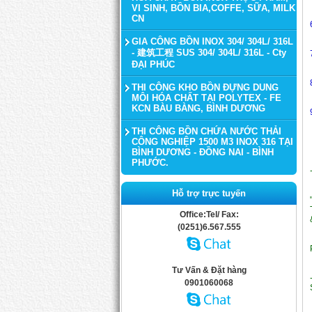
VI SINH, BỒN BIA,COFFE, SỮA, MILK
CN
GIA CÔNG BỒN INOX 304/ 304L/ 316L
- 建筑工程 SUS 304/ 304L/ 316L - Cty
ĐẠI PHÚC
THI CÔNG KHO BỒN ĐỰNG DUNG
MÔI HÓA CHẤT TẠI POLYTEX - FE
KCN BÀU BÀNG, BÌNH DƯƠNG
THI CÔNG BỒN CHỨA NƯỚC THẢI
CÔNG NGHIỆP 1500 M3 INOX 316 TẠI
BÌNH DƯƠNG - ĐỒNG NAI - BÌNH
PHƯỚC.
Hỗ trợ trực tuyến
Office:Tel/ Fax:
(0251)6.567.555
Tư Vấn & Đặt hàng
0901060068