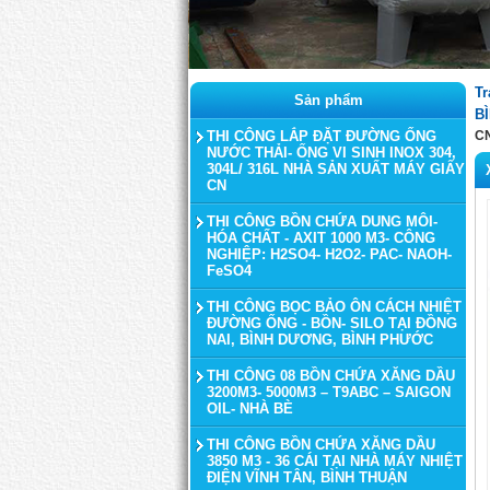
Tr
Sản phẩm
B
THI CÔNG LẮP ĐẶT ĐƯỜNG ỐNG
C
NƯỚC THẢI- ỐNG VI SINH INOX 304,
304L/ 316L NHÀ SẢN XUẤT MÁY GIẤY
CN
THI CÔNG BỒN CHỨA DUNG MÔI-
HÓA CHẤT - AXIT 1000 M3- CÔNG
NGHIỆP: H2SO4- H2O2- PAC- NAOH-
FeSO4
THI CÔNG BỌC BẢO ÔN CÁCH NHIỆT
ĐƯỜNG ỐNG - BỒN- SILO TẠI ĐỒNG
NAI, BÌNH DƯƠNG, BÌNH PHƯỚC
THI CÔNG 08 BỒN CHỨA XĂNG DẦU
3200M3- 5000M3 – T9ABC – SAIGON
OIL- NHÀ BÈ
THI CÔNG BỒN CHỨA XĂNG DẦU
3850 M3 - 36 CÁI TẠI NHÀ MÁY NHIỆT
ĐIỆN VĨNH TÂN, BÌNH THUẬN