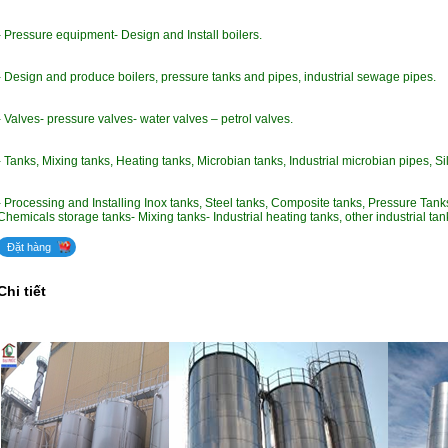
- Pressure equipment- Design and Install boilers.
- Design and produce boilers, pressure tanks and pipes, industrial sewage pipes.
- Valves- pressure valves- water valves – petrol valves.
- Tanks, Mixing tanks, Heating tanks, Microbian tanks, Industrial microbian pipes, Si
- Processing and Installing Inox tanks, Steel tanks, Composite tanks, Pressure Tanks
Chemicals storage tanks- Mixing tanks- Industrial heating tanks, other industrial ta
Đặt hàng
Chi tiết