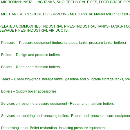
- MICROBIAN: INSTALLING TANKS, SILO, TECHNICAL PIPES, FOOD-GRADE PIP
- MECHANICAL RESOURCES: SUPPLYING MECHANICAL MANPOWER FOR BIG 
RELATED COMMODITIES: INDUSTRIAL PIPES- INDUSTRAL TANKS- TANKS- FO
SEWAGE PIPES- INDUSTRIAL AIR DUCTS:
- Pressure – Pressure equipment (industrial pipes, tanks, pressure tanks, boilers)
- Boilers: - Design and produce boilers
- Boilers – Repair and Maintain boilers
- Tanks – Chemistry-grade storage tanks , gasoline and oil-grade storage tanks, pre
- Boilers – Supply boiler accessories.
- Services on restoring pressure equipment - Repair and maintain boilers.
- Services on repairing and renewing boilers- Repair and renew pressure equipmen
- Processing tanks: Boiler restoration- Installing pressure equipment.