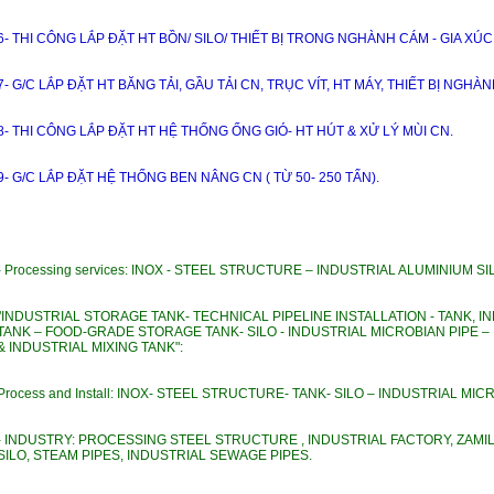
6- THI CÔNG LẮP ĐẶT HT BỒN/ SILO/ THIẾT BỊ TRONG NGHÀNH CÁM - GIA XÚC
7- G/C LẮP ĐẶT HT BĂNG TẢI, GẦU TẢI CN, TRỤC VÍT, HT MÁY, THIẾT BỊ N
8- THI CÔNG LẮP ĐẶT HT HỆ THỐNG ỐNG GIÓ- HT HÚT & XỬ LÝ MÙI CN.
9- G/C LẮP ĐẶT HỆ THỐNG BEN NÂNG CN ( TỪ 50- 250 TẤN).
- Processing services: INOX - STEEL STRUCTURE – INDUSTRIAL ALUMINIUM S
"INDUSTRIAL STORAGE TANK- TECHNICAL PIPELINE INSTALLATION - TANK, I
TANK – FOOD-GRADE STORAGE TANK- SILO - INDUSTRIAL MICROBIAN PIPE – 
& INDUSTRIAL MIXING TANK":
Process and Install: INOX- STEEL STRUCTURE- TANK- SILO – INDUSTRIAL MI
- INDUSTRY: PROCESSING STEEL STRUCTURE , INDUSTRIAL FACTORY, ZAMIL 
SILO, STEAM PIPES, INDUSTRIAL SEWAGE PIPES.