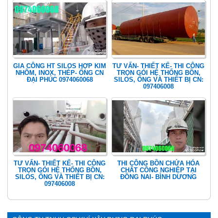
GIA CÔNG HT SILOS HỢP KIM
TƯ VẤN- THIẾT KẾ- THI CÔNG
NHÔM, INOX, THÉP- ỐNG CN
TRỌN GÓI HỆ THỐNG BỒN,
ĐẠI PHÚC 0974060068
SILOS, ỐNG VÀ THIẾT BỊ CN:
097406008
TƯ VẤN- THIẾT KẾ- THI CÔNG
THI CÔNG BỒN CHỨA HÓA
TRỌN GÓI HỆ THỐNG BỒN,
CHẤT CÔNG NGHIỆP TẠI
SILOS, ỐNG VÀ THIẾT BỊ CN:
ĐỒNG NAI- BÌNH DƯƠNG
097406008