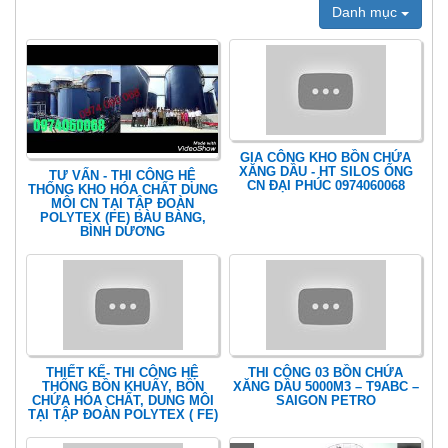
Danh mục
GIA CÔNG KHO BỒN CHỨA
XĂNG DẦU - HT SILOS ỐNG
TƯ VẤN - THI CÔNG HỆ
CN ĐẠI PHÚC 0974060068
THỐNG KHO HÓA CHẤT DUNG
MÔI CN TẠI TẬP ĐOÀN
POLYTEX (FE) BÀU BÀNG,
BÌNH DƯƠNG
THIẾT KẾ- THI CÔNG HỆ
THI CÔNG 03 BỒN CHỨA
THỐNG BỒN KHUẤY, BỒN
XĂNG DẦU 5000M3 – T9ABC –
CHỨA HÓA CHẤT, DUNG MÔI
SAIGON PETRO
TẠI TẬP ĐOÀN POLYTEX ( FE)