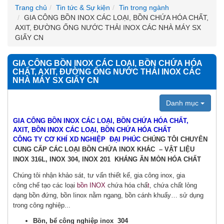
Trang chủ
Tin tức & Sự kiện
Tin trong ngành
GIA CÔNG BỒN INOX CÁC LOẠI, BỒN CHỨA HÓA CHẤT,
AXIT, ĐƯỜNG ỐNG NƯỚC THẢI INOX CÁC NHÀ MÁY SX
GIẤY CN
GIA CÔNG BỒN INOX CÁC LOẠI, BỒN CHỨA HÓA
CHẤT, AXIT, ĐƯỜNG ỐNG NƯỚC THẢI INOX CÁC
NHÀ MÁY SX GIẤY CN
Danh mục
GIA CÔNG BỒN INOX CÁC LOẠI, BỒN CHỨA HÓA CHẤT,
AXIT,
BỒN INOX CÁC LOẠI, BỒN CHỨA HÓA CHẤT
CÔNG TY CƠ KHÍ XD NGHIỆP ĐẠI PHÚC
CHÚNG TÔI CHUYÊN
CUNG CẤP CÁC LOẠI BỒN CHỨA INOX KHÁC – VẬT LIỆU
INOX 316L, INOX 304, INOX 201 KHÁNG ĂN MÒN HÓA CHẤT
Chúng tôi nhận khảo sát, tư vấn thiết kế, gia công inox, gia
công chế tạo các loại
bồn INOX
chứa hóa chấ
t
, chứa chất lỏng
dạng bồn đứng, bồn Iinox nằm ngang, bồn cánh khuấy… sử dụng
trong công nghiệp...
Bồn, bể công nghiệp inox 304