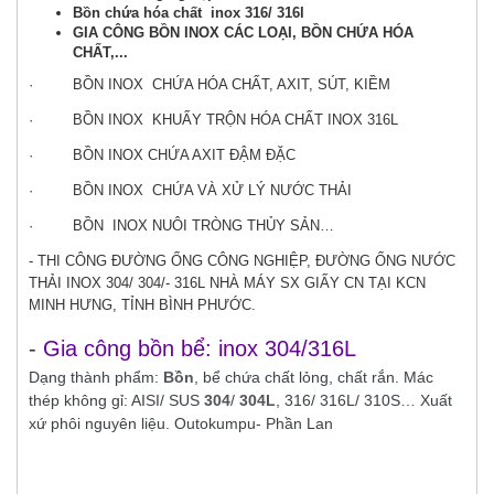
Bồn chứa hóa chất inox 316/ 316l
GIA CÔNG BỒN INOX CÁC LOẠI, BỒN CHỨA HÓA
CHẤT,...
· BỒN INOX CHỨA HÓA CHẤT, AXIT, SÚT, KIỀM
· BỒN INOX KHUẤY TRỘN HÓA CHẤT INOX 316L
· BỒN INOX CHỨA AXIT ĐẬM ĐẶC
· BỒN INOX CHỨA VÀ XỬ LÝ NƯỚC THẢI
· BỒN INOX NUÔI TRÒNG THỦY SẢN…
- THI CÔNG ĐƯỜNG ỐNG CÔNG NGHIỆP, ĐƯỜNG ỐNG NƯỚC
THẢI INOX 304/ 304/- 316L NHÀ MÁY SX GIẤY CN TẠI KCN
MINH HƯNG, TỈNH BÌNH PHƯỚC.
-
Gia công bồn bể: inox 304/316L
Dạng thành phẩm:
Bồn
, bể chứa chất lỏng, chất rắn. Mác
thép không gỉ: AISI/ SUS
304
/
304L
, 316/ 316L/ 310S… Xuất
xứ phôi nguyên liệu. Outo
kumpu- Phần
Lan