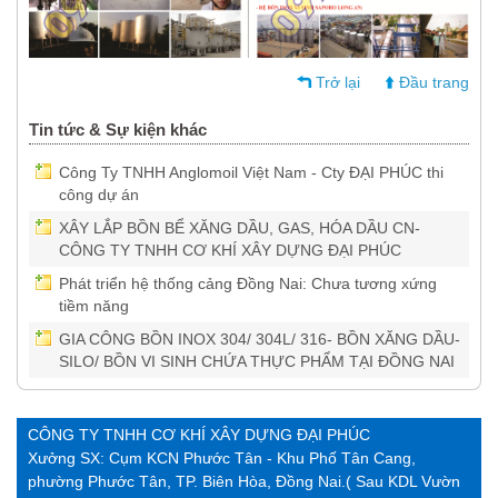
Trở lại
Đầu trang
Tin tức & Sự kiện khác
Công Ty TNHH Anglomoil Việt Nam - Cty ĐẠI PHÚC thi
công dự án
XÂY LẮP BỒN BỂ XĂNG DẦU, GAS, HÓA DẦU CN-
CÔNG TY TNHH CƠ KHÍ XÂY DỰNG ĐẠI PHÚC
Phát triển hệ thống cảng Đồng Nai: Chưa tương xứng
tiềm năng
GIA CÔNG BỒN INOX 304/ 304L/ 316- BỒN XĂNG DẦU-
SILO/ BỒN VI SINH CHỨA THỰC PHẨM TẠI ĐỒNG NAI
CÔNG TY TNHH CƠ KHÍ XÂY DỰNG ĐẠI PHÚC
Xưởng SX: Cụm KCN Phước Tân - Khu Phố Tân Cang,
phường Phước Tân, TP. Biên Hòa, Đồng Nai.( Sau KDL Vườn