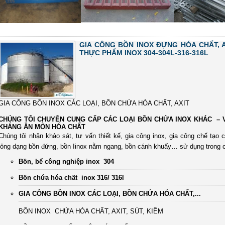
GIA CÔNG BỒN INOX ĐỰNG HÓA CHẤT, A
THỰC PHẨM INOX 304-304L-316-316L
GIA CÔNG BỒN INOX CÁC LOẠI, BỒN CHỨA HÓA CHẤT, AXIT
CHÚNG TÔI CHUYÊN CUNG CẤP CÁC LOẠI BỒN CHỨA INOX KHÁC – VẬT
KHÁNG ĂN MÒN HÓA CHẤT
Chúng tôi nhận khảo sát, tư vấn thiết kế, gia công inox, gia công chế tạo 
lỏng dạng bồn đứng, bồn Iinox nằm ngang, bồn cánh khuấy… sử dụng trong c
Bồn, bể công nghiệp inox 304
Bồn chứa hóa chất inox 316/ 316l
GIA CÔNG BỒN INOX CÁC LOẠI, BỒN CHỨA HÓA CHẤT,...
· BỒN INOX CHỨA HÓA CHẤT, AXIT, SÚT, KIỀM