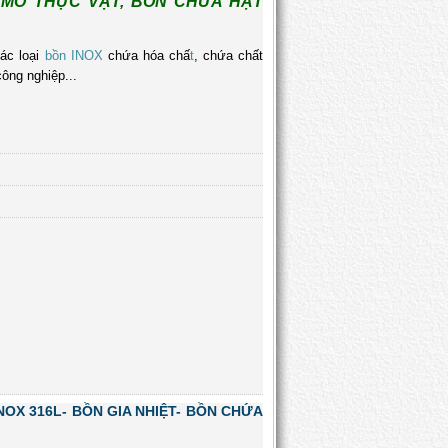
 MỠ THỰC VẬT, BỒN CHỨA HẠT
các loại
bồn INOX
chứa hóa chấ
t
, chứa chất
ông nghiệp...
NOX 316L- BỒN GIA NHIỆT- BỒN CHỨA