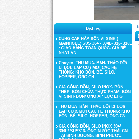
Tr
Dịch vụ
CUNG CẤP NẮP BỒN VI SINH (
MAINHOLE) SUS 304 - 304L- 316- 316L
: GIAO HÀNG TOÀN QUỐC- GIÁ RẺ
NHẤT VN
Chuyên: THU MUA- BÁN- THÁO DỠ/
DI DỜI/ LẮP CŨ / MỚI CÁC HỆ
THỐNG: KHO BỒN, BỂ, SILO,
HOPPER, ỐNG CN
GIA CÔNG BỒN, SILO INOX- BỒN
THÉP- BỒN CHỨA THỰC PHẨM- BỒN
VI SINH- BỒN/ ỐNG ÁP LỰC LPG
THU MUA- BÁN- THÁO DỠ/ DI DỜI/
LẮP CŨ & MỚI CÁC HỆ THỐNG: KHO
BỒN, BỂ, SILO, HOPPER, ỐNG CN
GIA CÔNG BỒN, SILO INOX 304/
304L/ SUS316- ỐNG NƯỚC THẢI CN
TẠI BÌNH DƯƠNG, BÌNH PHƯỚC,