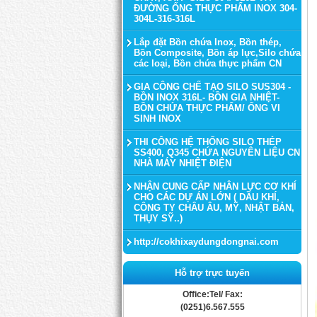
ĐƯỜNG ỐNG THỰC PHẨM INOX 304-
304L-316-316L
Lắp đặt Bồn chứa Inox, Bồn thép,
Bồn Composite, Bồn áp lực,Silo chứa
các loại, Bồn chứa thực phẩm CN
GIA CÔNG CHẾ TẠO SILO SUS304 -
BỒN INOX 316L- BỒN GIA NHIỆT-
BỒN CHỨA THỰC PHẨM/ ỐNG VI
SINH INOX
THI CÔNG HỆ THỐNG SILO THÉP
SS400, Q345 CHỨA NGUYÊN LIỆU CN
NHÀ MÁY NHIỆT ĐIỆN
NHẬN CUNG CẤP NHÂN LỰC CƠ KHÍ
CHO CÁC DỰ ÁN LỚN ( DẦU KHÍ,
CÔNG TY CHÂU ÂU, MỸ, NHẬT BẢN,
THỤY SỸ..)
http://cokhixaydungdongnai.com
Hỗ trợ trực tuyến
Office:Tel/ Fax:
(0251)6.567.555