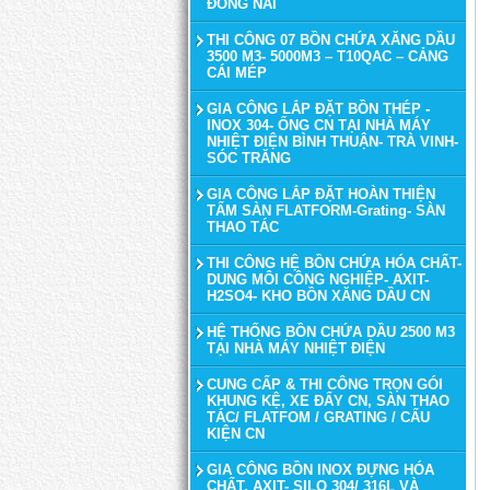
ĐỒNG NAI
THI CÔNG 07 BỒN CHỨA XĂNG DẦU
3500 M3- 5000M3 – T10QAC – CẢNG
CÁI MÉP
GIA CÔNG LẮP ĐẶT BỒN THÉP -
INOX 304- ỐNG CN TẠI NHÀ MÁY
NHIỆT ĐIỆN BÌNH THUẬN- TRÀ VINH-
SÓC TRĂNG
GIA CÔNG LẮP ĐẶT HOÀN THIỆN
TẤM SÀN FLATFORM-Grating- SÀN
THAO TÁC
THI CÔNG HỆ BỒN CHỨA HÓA CHẤT-
DUNG MÔI CÔNG NGHIỆP- AXIT-
H2SO4- KHO BỒN XĂNG DẦU CN
HỆ THỐNG BỒN CHỨA DẦU 2500 M3
TẠI NHÀ MÁY NHIỆT ĐIỆN
CUNG CẤP & THI CÔNG TRỌN GÓI
KHUNG KỆ, XE ĐẨY CN, SÀN THAO
TÁC/ FLATFOM / GRATING / CẤU
KIỆN CN
GIA CÔNG BỒN INOX ĐỰNG HÓA
CHẤT, AXIT- SILO 304/ 316L VÀ