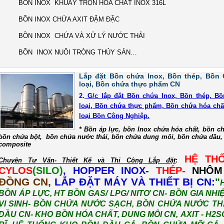
· BỒN INOX KHUẤY TRỘN HÓA CHẤT INOX 316L
· BỒN INOX CHỨA AXIT ĐẬM ĐẶC
· BỒN INOX CHỨA VÀ XỬ LÝ NƯỚC THẢI
· BỒN INOX NUÔI TRÒNG THỦY SẢN…
Lắp đặt Bồn chứa Inox, Bồn thép, Bồn 
loại, Bồn chứa thực phẩm CN
2.
G/c lắp đặt Bồn chứa Inox, Bồn thép, Bồ
loại, Bồn chứa thực phẩm, Bồn chứa hóa chất
loại Bồn Công Nghiệp.
* Bồn áp lực, bồn Inox chứa hóa chất, bồn c
bồn chứa bột, bồn chứa nước thải, bồn chứa dung môi, bồn chứa dầu, 
composite
HỆ TH
Chuyên Tư Vấn- Thiết Kế và Thi Công Lắp đặt
:
CYLOS
(SILO)
, HOPPER
INOX-
THÉP-
NHÔ
ĐỒNG CN,
LẮP ĐẶT MÁY VÀ THIẾT BỊ CN:
"
BỒN ÁP LỰC, HT BỒN GAS/ LPG/ NITƠ CN- BỒN GIA NH
VI SINH- BỒN CHỨA NƯỚC SẠCH, BỒN CHỨA NƯỚC THẢ
DẦU CN- KHO BỒN HÓA CHẤT, DUNG MÔI CN,
AXIT -
H2S