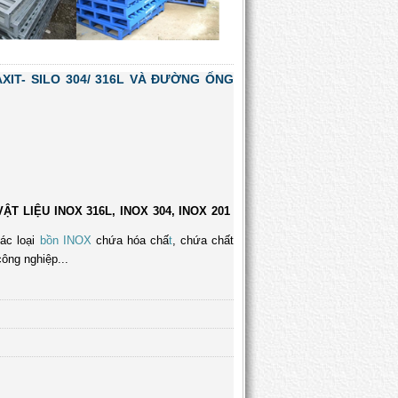
XIT- SILO 304/ 316L VÀ ĐƯỜNG ỐNG
 LIỆU INOX 316L, INOX 304, INOX 201
các loại
bồn INOX
chứa hóa chấ
t
, chứa chất
ông nghiệp...