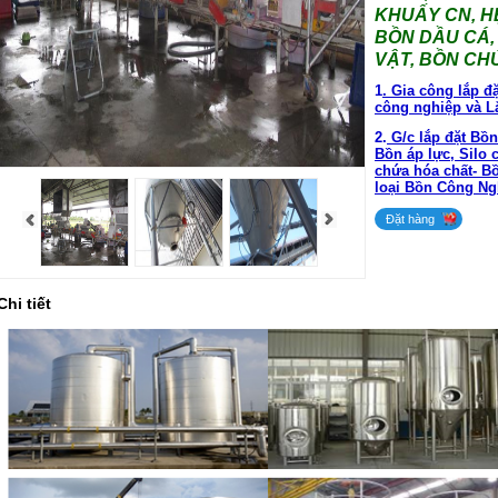
KHUẤY CN, H
BỒN DẦU CÁ,
VẬT, BỒN CH
1
. Gia công lắp 
công nghiệp và L
2.
G/c lắp đặt Bồn
Bồn áp lực, Silo
chứa hóa chất- B
loại Bồn Công Ng
Đặt hàng
Chi tiết