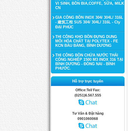
VI SINH, BỒN BIA,COFFE, SỮA, MILK
CN
GIA CÔNG BỒN INOX 304/ 304L/ 316L
- 建筑工程 SUS 304/ 304L/ 316L - Cty
ĐẠI PHÚC
THI CÔNG KHO BỒN ĐỰNG DUNG
MÔI HÓA CHẤT TẠI POLYTEX - FE
KCN BÀU BÀNG, BÌNH DƯƠNG
THI CÔNG BỒN CHỨA NƯỚC THẢI
CÔNG NGHIỆP 1500 M3 INOX 316 TẠI
BÌNH DƯƠNG - ĐỒNG NAI - BÌNH
PHƯỚC.
Hỗ trợ trực tuyến
Office:Tel/ Fax:
(0251)6.567.555
Tư Vấn & Đặt hàng
0901060068