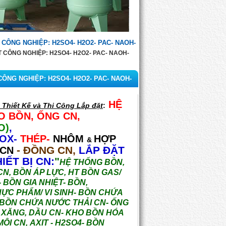
CÔNG NGHIỆP: H2SO4- H2O2- PAC- NAOH-
 CÔNG NGHIỆP: H2SO4- H2O2- PAC- NAOH-
ÔNG NGHIỆP: H2SO4- H2O2- PAC- NAOH-
HỆ
Thiết Kế và Thi Công Lắp đặt
:
O BỒN, ỐNG
CN,
O)
,
NOX-
THÉP-
NHÔM
HỢP
&
- ĐỒNG CN,
LẮP ĐẶT
 CN
IẾT BỊ CN:
"
HỆ THỐNG BỒN,
CN, BỒN ÁP LỰC, HT BỒN GAS/
- BỒN GIA NHIỆT- BỒN,
ỰC PHẨM/ VI SINH- BỒN CHỨA
BỒN CHỨA NƯỚC THẢI CN- ỐNG
 XĂNG, DẦU CN- KHO BỒN HÓA
MÔI CN,
AXIT -
H2SO4- BỒN