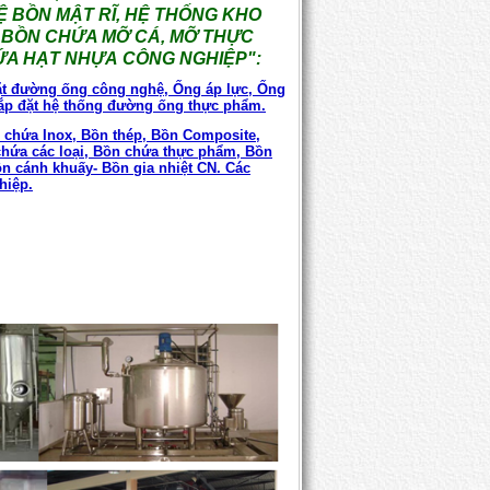
Ệ BỒN MẬT RĨ, HỆ THỐNG KHO
 BỒN CHỨA MỠ CÁ, MỠ THỰC
ỨA HẠT NHỰA CÔNG NGHIỆP":
đặt đường ống công nghệ, Ống áp lực, Ống
ắp đặt hệ thống đường ống thực phẩm.
 chứa Inox, Bồn thép, Bồn Composite,
 chứa các loại, Bồn chứa thực phẩm, Bồn
ồn cánh khuấy- Bồn gia nhiệt CN. Các
hiệp.