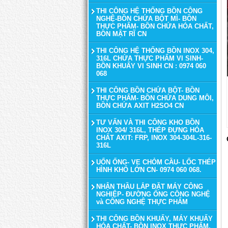
THI CÔNG HỆ THỐNG BỒN CÔNG
NGHỆ-BỒN CHỨA BỘT MÌ- BỒN
THỰC PHẨM- BỒN CHỨA HÓA CHẤT,
BỒN MẬT RĨ CN
THI CÔNG HỆ THỐNG BỒN INOX 304,
316L CHỨA THỰC PHẨM VI SINH-
BỒN KHUẤY VI SINH CN : 0974 060
068
THI CÔNG BỒN CHỨA BỘT- BỒN
THỰC PHẨM- BỒN CHỨA DUNG MÔI,
BỒN CHỨA AXIT H2SO4 CN
TƯ VẤN VÀ THI CÔNG KHO BỒN
INOX 304/ 316L, THÉP ĐỰNG HÓA
CHẤT AXIT: FRP, INOX 304-304L-316-
316L
UỐN ỐNG- VE CHỎM CẦU- LỐC THÉP
HÌNH KHỔ LỚN CN- 0974 060 068.
NHẬN THẦU LẮP ĐẶT MÁY CÔNG
NGHIỆP- ĐƯỜNG ỐNG CÔNG NGHỆ
và CÔNG NGHỆ THỰC PHẨM
THI CÔNG BỒN KHUẤY, MÁY KHUẤY
HÓA CHẤT- BỒN INOX THỰC PHẨM,