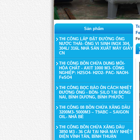
Tr
Sản phẩm
F
THI CÔNG LẮP ĐẶT ĐƯỜNG ỐNG
F
NƯỚC THẢI- ỐNG VI SINH INOX 304,
304L/ 316L NHÀ SẢN XUẤT MÁY GIẤY
CN
THI CÔNG BỒN CHỨA DUNG MÔI-
HÓA CHẤT - AXIT 1000 M3- CÔNG
NGHIỆP: H2SO4- H2O2- PAC- NAOH-
FeSO4
THI CÔNG BỌC BẢO ÔN CÁCH NHIỆT
ĐƯỜNG ỐNG - BỒN- SILO TẠI ĐỒNG
NAI, BÌNH DƯƠNG, BÌNH PHƯỚC
THI CÔNG 08 BỒN CHỨA XĂNG DẦU
3200M3- 5000M3 – T9ABC – SAIGON
OIL- NHÀ BÈ
THI CÔNG BỒN CHỨA XĂNG DẦU
3850 M3 - 36 CÁI TẠI NHÀ MÁY NHIỆT
ĐIỆN VĨNH TÂN, BÌNH THUẬN