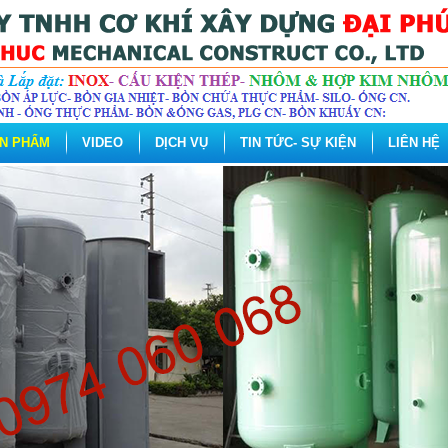
N PHẨM
VIDEO
DỊCH VỤ
TIN TỨC- SỰ KIỆN
LIÊN HỆ