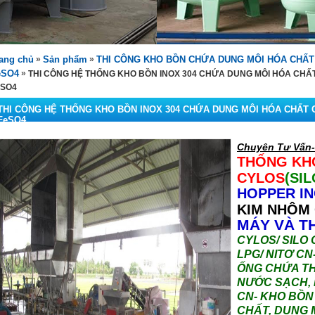
ang chủ
»
Sản phẩm
»
THI CÔNG KHO BỒN CHỨA DUNG MÔI HÓA CHẤT 
eSO4
»
THI CÔNG HỆ THỐNG KHO BỒN INOX 304 CHỨA DUNG MÔI HÓA CHẤT
eSO4
THI CÔNG HỆ THỐNG KHO BỒN INOX 304 CHỨA DUNG MÔI HÓA CHẤT C
FeSO4
Chuyên Tư Vấn- 
THỐNG KH
CYLOS
(SIL
HOPPER
I
KIM NHÔM
MÁY VÀ TH
CYLOS/ SILO 
LPG/ NITƠ CN
ỐNG CHỨA TH
NƯỚC SẠCH, 
CN- KHO BỒN
CHẤT, DUNG 