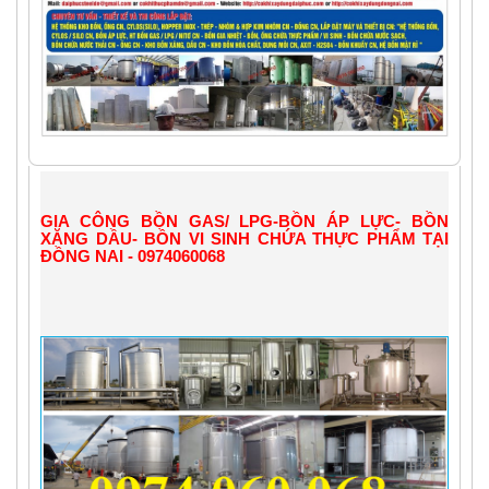
GIA CÔNG BỒN GAS/ LPG-BỒN ÁP LỰC- BỒN 
XĂNG DẦU- BỒN VI SINH CHỨA THỰC PHẨM TẠI 
ĐỒNG NAI - 0974060068