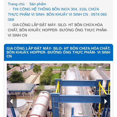
Trang chủ
Sản phẩm
THI CÔNG HỆ THỐNG BỒN INOX 304, 316L CHỨA
THỰC PHẨM VI SINH- BỒN KHUẤY VI SINH CN : 0974 060
068
GIA CÔNG LẮP ĐẶT MÁY- SILO- HT BỒN CHỨA HÓA
CHẤT, BỒN KHUẤY, HOPPER- ĐƯỜNG ỐNG THỰC PHẨM-
VI SINH CN
GIA CÔNG LẮP ĐẶT MÁY- SILO- HT BỒN CHỨA HÓA CHẤT,
BỒN KHUẤY, HOPPER- ĐƯỜNG ỐNG THỰC PHẨM- VI SINH
CN