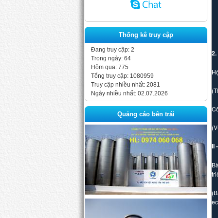
W
L
Thống kê truy cập
Đang truy cập: 2
2.
Trong ngày: 64
Hôm qua: 775
Hộ
Tổng truy cập: 1080959
Truy cập nhiều nhất: 2081
(T
Ngày nhiều nhất: 02.07.2026
Cô
Quảng cáo bên trái
(V
I
Bà
tr
(B
ec