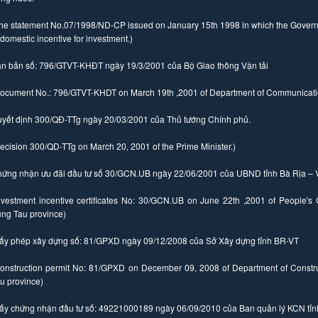
he statement No.07/1998/ND-CP issued on January 15th 1998 in which the Governm
 domestic incentive for investment.)
n bản số: 796/GTVT-KHĐT ngày 19/3/2001 của Bộ Giao thông Vận tải
ocument No.: 796/GTVT-KHDT on March 19th ,2001 of Department of Communicati
yết định 300/QĐ-TTg ngày 20/03/2001 của Thủ tướng Chính phủ.
ecision 300/QD-TTg on March 20, 2001 of the Prime Minister.)
ứng nhận ưu đãi đầu tư số 30/GCN.UB ngày 22/06/2001 của UBND tỉnh Bà Rịa –
nvestment incentive certificates No: 30/GCN.UB on June 22th ,2001 of People's
ng Tau province)
ấy phép xây dựng số: 81/GPXD ngày 09/12/2008 của Sở Xây dựng tỉnh BR-VT
onstruction permit No: 81/GPXD on December 09, 2008 of Department of Constr
u province)
ấy chứng nhận đầu tư số: 49221000189 ngày 06/09/2010 của Ban quản lý KCN tỉn