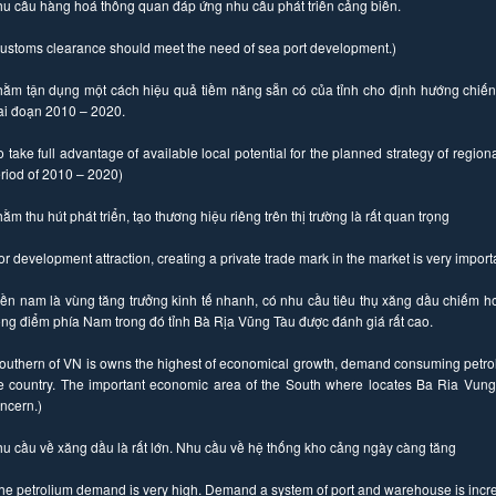
u cầu hàng hoá thông quan đáp ứng nhu cầu phát triển cảng biển.
ustoms clearance should meet the need of sea port development.)
ằm tận dụng một cách hiệu quả tiềm năng sẵn có của tỉnh cho định hướng chiến l
ai đoạn 2010 – 2020.
o take full advantage of available local potential for the planned strategy of regio
riod of 2010 – 2020)
ằm thu hút phát triển, tạo thương hiệu riêng trên thị trường là rất quan trọng
or development attraction, creating a private trade mark in the market is very import
ền nam là vùng tăng trưởng kinh tế nhanh, có nhu cầu tiêu thụ xăng dầu chiếm h
ọng điểm phía Nam trong đó tỉnh Bà Rịa Vũng Tàu được đánh giá rất cao.
outhern of VN is owns the highest of economical growth, demand consuming petro
e country. The important economic area of the South where locates Ba Ria Vung
ncern.)
u cầu về xăng dầu là rất lớn. Nhu cầu về hệ thống kho cảng ngày càng tăng
he petrolium demand is very high. Demand a system of port and warehouse is incre