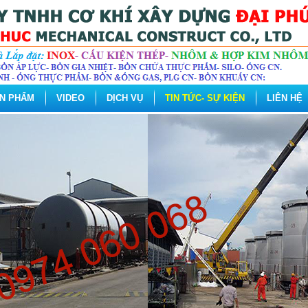
N PHẨM
VIDEO
DỊCH VỤ
TIN TỨC- SỰ KIỆN
LIÊN HỆ