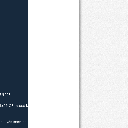
05/1995;
t No.29-CP issued May
 khuyến khích đầu tư