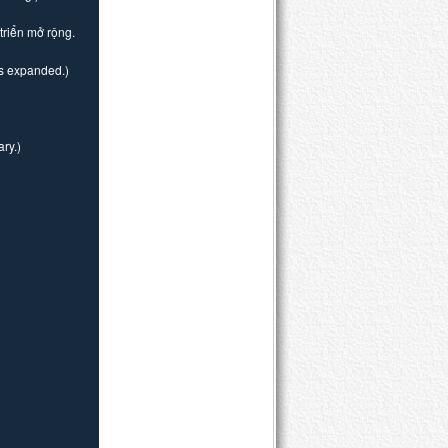
triển mở rộng.
s expanded.)
ry.)