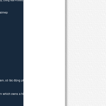
ity, Dong Nai Province.
imep
nam, có tác động phát
Nam which owns a high