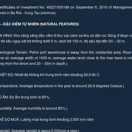
ertificates of investment No: 49221000189 on September 6, 2010 of Management
nes in Ba Ria - Vung Tau province)
I – ĐẶC ĐIỂM TỰ NHIÊN (NATURAL FEATURES)
A HÌNH:
Kho cảng xăng dầu nằm ở khu vực cách xa khu có dân cư. Sông ở đoạn 
 độ sâu ngay sát bờ không dưới 5 m, cách bờ 150 m, độ sâu đạt đến 20 – 30 m.
eological Terrain: Petrol port warehouse is away from the residential area. Rive
ve an average width of 1000 m, average water level close to the river bank is n
ay from the shore and 20 – 30m in depth.)
HIỆT ĐỘ:
Nhiệt độ không khí trung bình năm khoảng 26,9 độ C.
emperature: Average temperature in the year is around 26,9 degrees Celsius.)
Ộ ẨM:
Độ ẩm trung bình là 85%.
umidity: Average humidity is around 85%.)
HẾ ĐỘ MƯA:
Lượng mưa trung bình khoảng 2.000 mm năm
ainfall: Average rainfall is about 2.000mm a year.)