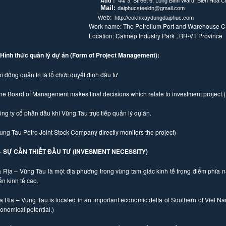
Add :
44/ 3, Street 6, Long Binh Ward, Bien Hoa C
Mail:
daiphucsteeldn@gmail.com
eb:
W
http://cokhixaydungdaiphuc.com
ork name: The Petrolium Port and Warehouse Ca
ocation: Caimep Industry Park , BR-VT Province
 Hình thức quản lý dự án (Form of Project Management):
i đồng quản trị là tổ chức quyết định đầu tư
he Board of Management makes final decisions which relate to investment project.)
ng ty cổ phần dầu khí Vũng Tàu trực tiếp quản lý dự án.
ung Tau Petro Joint Stock Company directly monitors the project)
I – SỰ CẦN THIẾT ĐẦU TƯ (INVESMENT NECESSITY)
 Rịa – Vũng Tàu là một địa phương trong vùng tam giác kinh tế trọng điểm phía 
iển kinh tế cao.
a Ria – Vung Tau is located in an important economic delta of Southern of Viet 
onomical potential.)