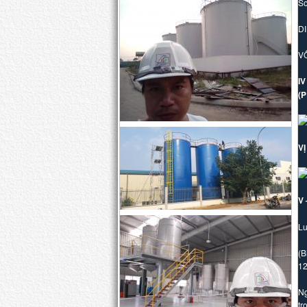
So
DI
VỐ
I
(
V
V
Lu
(B
12
Ng
tr