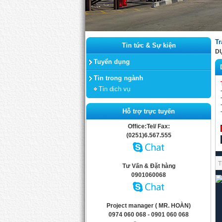
Tr
Tin tức & Sự kiện
DỰ
Tuyển dụng
Tin trong ngành
Tin dịch vụ
Hỗ trợ trực tuyến
Office:Tel/ Fax:
(0251)6.567.555
T
Tư Vấn & Đặt hàng
0901060068
Project manager ( MR. HOÀN)
0974 060 068 - 0901 060 068