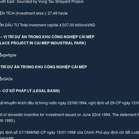
uth East : bounded by Vung Tau Shipyard Project.
ỆN TÍCH (Investment area ): 27,49 hecta
N ĐẦU TƯ Total invesment capital 4.507,00 billionsVND
V – VỊ TRÍ DỰ ÁN TRONG KHU CÔNG NGHIỆP CÁI MÉP
PLACE PROJECT IN CAI MEP INDUSTRIAL PARK)
Ị TRÍ DỰ ÁN TRONG KHU CÔNG NGHIỆP CÁI MÉP
 – CƠ SỞ PHÁP LÝ
(
LEGAL BASIS)
ật khuyến khích đầu tư trong nước ngày 22/06/1994, nghị định số 29-CP ngày 12/
ill of domestic incentive for investment issued on June 22nd 1994, The statemen
th 1995;)
hị định số 07/1998/NĐ-CP ngày 15/01/1998 của Chính Phủ quy định chi tiết Luật
ong nước.