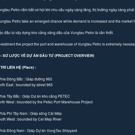
ngtau Petro nắm bắt cơ hội khi nhu cầu ngày càng tăng, thị trường ngày càng phát 
ungtau Petro take an emerged chance while demand is increased and the market i
ệc đầu tư xây dựng kho cảng xăng dầu của Vungtau Petro là cần thiết.
nvestment the project the port and warehouse of Vungtau Petro is extremely necessa
II – SƠ LƯỢC VỀ DỰ ÁN ĐẦU TƯ (PROJECT OVERVIEW)
 TRÍ LIÊN HỆ (Place) :
Phía Đông Bắc : Giáp đường 965
rth East : bounded by street 965
Phía Tây Bắc : Giáp Dự án kho cảng PETEC
rth West : bounded by the Petec Port Warehouse Project
Phía Phí Tây Nam : Giáp sông Cái Mép
uth West : bounded by Cai Mep River
Phía Đông Nam : Giáp Dự án VungTau Shipyard