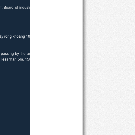
 Board of industrial
này rộng khoảng 1000
r passing by the area
ot less than 5m, 150m