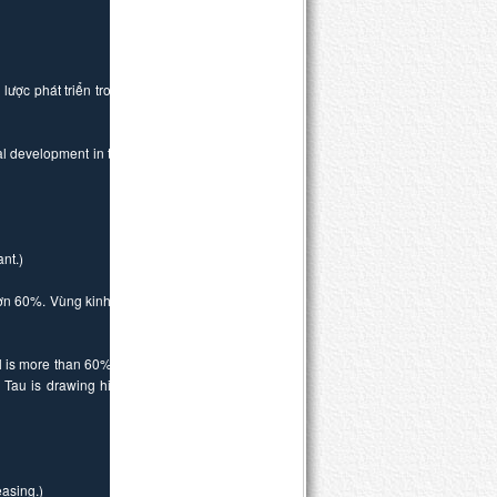
ược phát triển trong
nal development in the
ant.)
ơn 60%. Vùng kinh tế
l is more than 60% in
 Tau is drawing high
asing.)