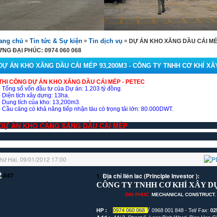
ang chủ
»
Tin tức & Sự kiện
»
Tin dịch vụ
»
DỰ ÁN KHO XĂNG DẦU CÁI MÉP
NG ĐẠI PHÚC: 0974 060 068
DỰ ÁN KHO XĂNG DẦU CÁI MÉP 93,200M3 - CÔNG TY TNHH CƠ KHÍ XÂY
THI CÔNG DỰ ÁN KHO XĂNG DẦU CÁI MÉP - PETEC
- Tổng số vốn đầu tư của Dự án: 1.203 tỷ đồng.
- Diện tích xây dựng: 13ha.
- Dung tích của kho: 13,200m3.
- Cầu cảng có khả năng tiếp nhận tàu có trọng tải lớn: 80.000DWT.
DỰ ÁN KHO CẢNG XĂNG DẦU CÁI MÉP
hứ Hai, 09/01/2012 17:00
1.
Địa chỉ liên lac (Principle Investor ):
CÔNG TY TNHH CƠ KHÍ XÂY 
DAI
PHUC
MECHANICAL CONSTRUCT. 
/
HP :
0974 060 068
0968 001 848
- Tel/ Fax:
02