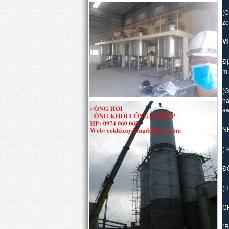
(C
zo
V
ĐỊ
m,
(G
ha
aw
N
(T
Đ
(H
C
(R