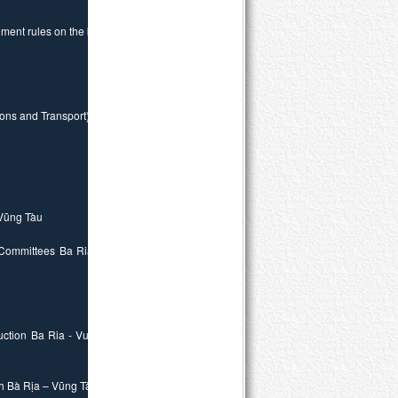
ent rules on the bill
ons and Transport)
 Vũng Tàu
 Committees Ba Ria -
uction Ba Ria - Vung
h Bà Rịa – Vũng Tàu.