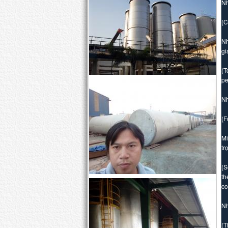
Nh
(C
Nh
gi
(T
pe
Nh
(F
Mi
tr
(S
th
co
Nh
(T