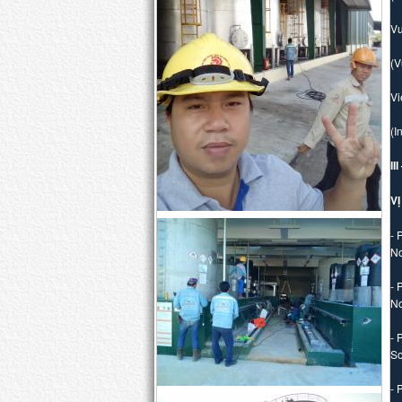
Vu
(V
Vi
(I
I
VỊ
- 
No
- 
No
- 
So
- 