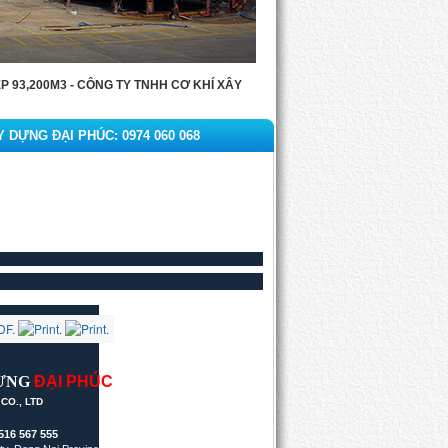
 93,200M3 - CÔNG TY TNHH CƠ KHÍ XÂY
 DỰNG ĐẠI PHÚC: 0974 060 068
DỰNG
ĐẠI
PHÚC
CO., LTD
516 567 555