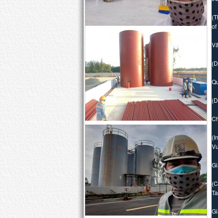
(T
of
Vă
(D
Qu
(D
Ch
(I
Vu
Gi
(C
Ta
Gi